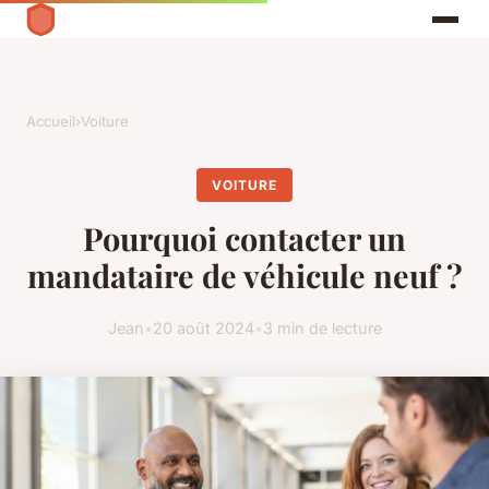
Accueil
›
Voiture
VOITURE
Pourquoi contacter un
mandataire de véhicule neuf ?
Jean
•
20 août 2024
•
3 min de lecture