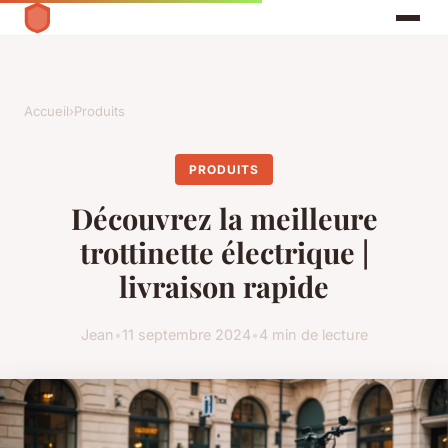
Accueil
›
Produits
PRODUITS
Découvrez la meilleure
trottinette électrique |
livraison rapide
Jean
•
11 septembre 2024
•
4 min de lecture