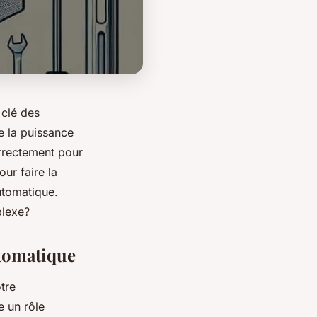
 clé des
de la puissance
orrectement pour
ur faire la
tomatique.
plexe?
utomatique
tre
e un rôle