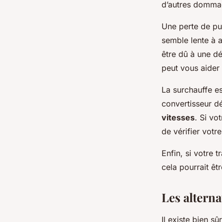
d’autres domma
Une perte de pu
semble lente à a
être dû à une dé
peut vous aider 
La surchauffe e
convertisseur d
vitesses
. Si vo
de vérifier votr
Enfin, si votre 
cela pourrait êt
Les altern
Il existe bien sû