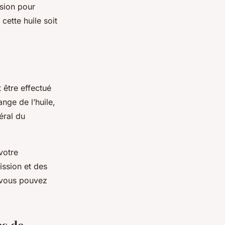
ssion pour
cette huile soit
 être effectué
nge de l’huile,
éral du
votre
ission et des
, vous pouvez
es de