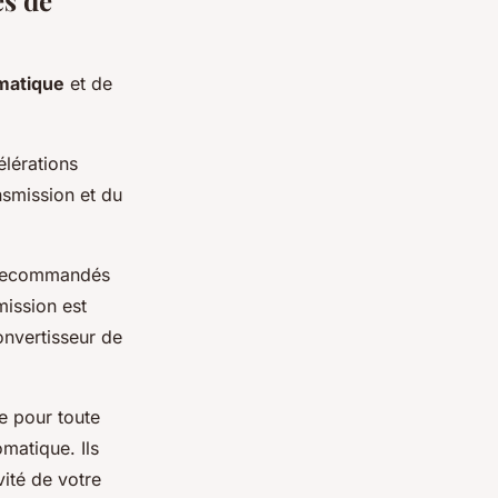
omatique
et de
élérations
smission et du
e recommandés
mission est
onvertisseur de
le pour toute
matique. Ils
vité de votre