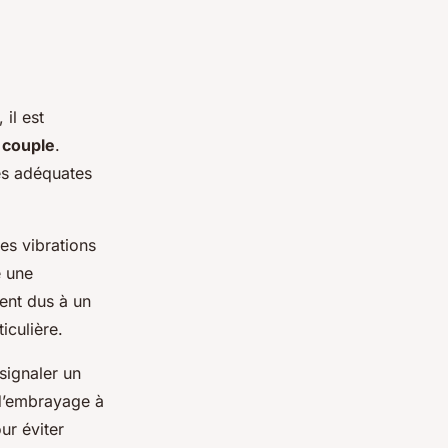
, il est
 couple
.
es adéquates
es vibrations
e une
ent dus à un
iculière.
signaler un
 d’embrayage à
ur éviter