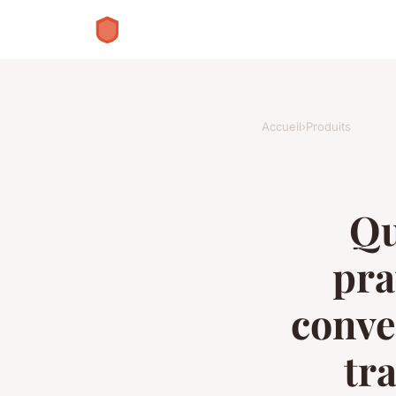
Accueil
›
Produits
Qu
pra
conve
tr