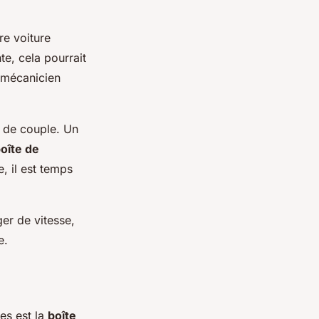
re voiture
te, cela pourrait
e mécanicien
r de couple. Un
oîte de
, il est temps
er de vitesse,
e.
les est la
boîte